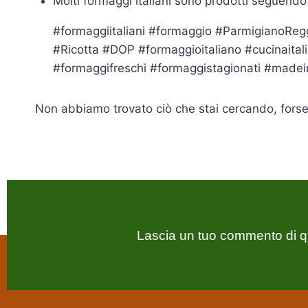
Molti formaggi italiani sono prodotti seguendo 
#formaggiitaliani #formaggio #ParmigianoRe
#Ricotta #DOP #formaggioitaliano #cucinaital
#formaggifreschi #formaggistagionati #madein
Non abbiamo trovato ciò che stai cercando, forse 
Lascia un tuo commento di q