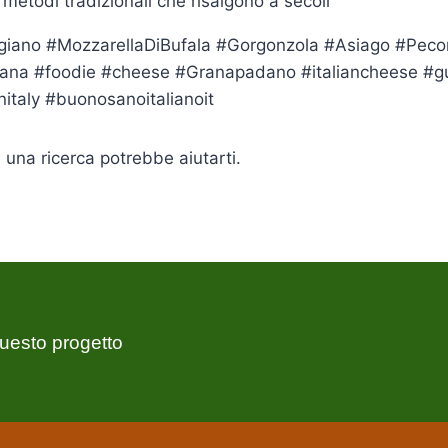
metodi tradizionali che risalgono a secoli
ggiano #MozzarellaDiBufala #Gorgonzola #Asiago #Peco
iana #foodie #cheese #Granapadano #italiancheese #gusto
italy #buonosanoitalianoit
una ricerca potrebbe aiutarti.
uesto progetto