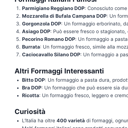
Parmigiano Reggiano DOP
: Conosciuto come i
Mozzarella di Bufala Campana DOP
: Un form
Gorgonzola DOP
: Un formaggio erborinato, da
Asiago DOP
: Può essere fresco o stagionato,
Pecorino Romano DOP
: Un formaggio a pasta 
Burrata
: Un formaggio fresco, simile alla moz
Caciocavallo Silano DOP
: Un formaggio a pas
Altri Formaggi Interessanti
Bitto DOP
: Un formaggio a pasta dura, prodott
Bra DOP
: Un formaggio che può essere sia du
Ricotta
: Un formaggio fresco, leggero e cremoso
Curiosità
L’Italia ha oltre
400 varietà
di formaggi, ognun