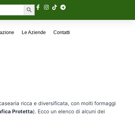
Search Button
tazione
Le Aziende
Contatti
 casearia ricca e diversificata, con molti formaggi
fica Protetta
). Ecco un elenco di alcuni dei