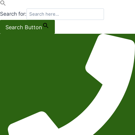
Search for:
Search Button
Salta
al
contenuto