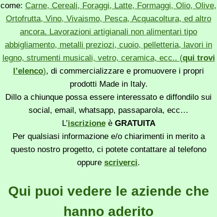
come:
Carne, Cereali, Foraggi, Latte, Formaggi, Olio, Olive,
Ortofrutta, Vino, Vivaismo, Pesca, Acquacoltura, ed altro
ancora. Lavorazioni artigianali non alimentari tipo
abbigliamento, metalli preziozi, cuoio, pelletteria, lavori in
legno, strumenti musicali, vetro, ceramica, ecc.. (
qui trovi
l’elenco
)
, di commercializzare e promuovere i propri
prodotti Made in Italy.
Dillo a chiunque possa essere interessato e diffondilo sui
social, email, whatsapp, passaparola, ecc…
L’
iscrizione
è
GRATUITA
Per qualsiasi informazione e/o chiarimenti in merito a
questo nostro progetto, ci potete contattare al telefono
oppure
scriverci
.
Qui puoi vedere le aziende che
hanno aderito