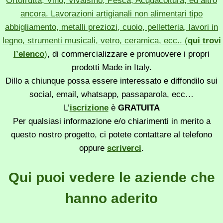
Ortofrutta, Vino, Vivaismo, Pesca, Acquacoltura, ed altro
ancora. Lavorazioni artigianali non alimentari tipo
abbigliamento, metalli preziozi, cuoio, pelletteria, lavori in
legno, strumenti musicali, vetro, ceramica, ecc.. (
qui trovi
l’elenco
)
, di commercializzare e promuovere i propri
prodotti Made in Italy.
Dillo a chiunque possa essere interessato e diffondilo sui
social, email, whatsapp, passaparola, ecc…
L’
iscrizione
è
GRATUITA
Per qualsiasi informazione e/o chiarimenti in merito a
questo nostro progetto, ci potete contattare al telefono
oppure
scriverci
.
Qui puoi vedere le aziende che
hanno aderito