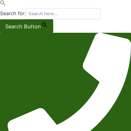
Search for:
Search Button
Salta
al
contenuto