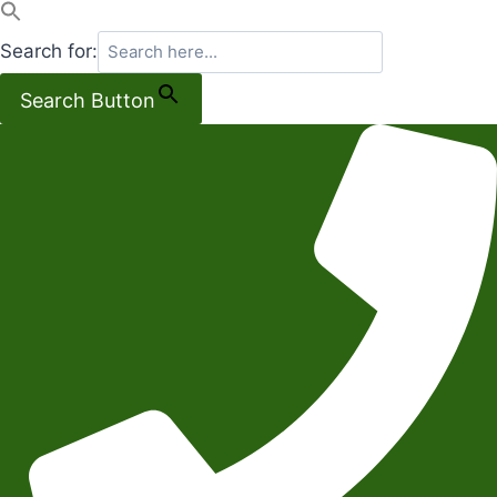
Search for:
Search Button
Salta
al
contenuto