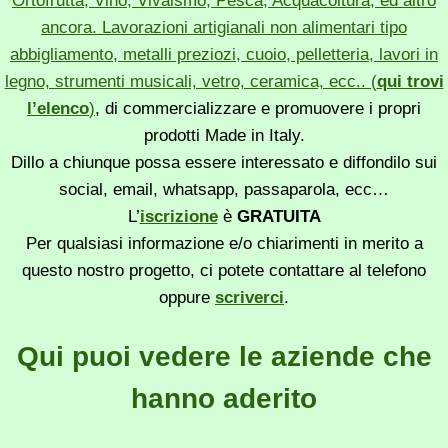
Ortofrutta, Vino, Vivaismo, Pesca, Acquacoltura, ed altro
ancora. Lavorazioni artigianali non alimentari tipo
abbigliamento, metalli preziozi, cuoio, pelletteria, lavori in
legno, strumenti musicali, vetro, ceramica, ecc.. (
qui trovi
l’elenco
)
, di commercializzare e promuovere i propri
prodotti Made in Italy.
Dillo a chiunque possa essere interessato e diffondilo sui
social, email, whatsapp, passaparola, ecc…
L’
iscrizione
è
GRATUITA
Per qualsiasi informazione e/o chiarimenti in merito a
questo nostro progetto, ci potete contattare al telefono
oppure
scriverci
.
Qui puoi vedere le aziende che
hanno aderito