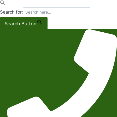
Search for:
Search Button
Salta
al
contenuto