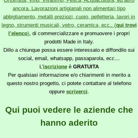
Ortofrutta, Vino, Vivaismo, Pesca, Acquacoltura, ed altro
ancora. Lavorazioni artigianali non alimentari tipo
abbigliamento, metalli preziozi, cuoio, pelletteria, lavori in
legno, strumenti musicali, vetro, ceramica, ecc.. (
qui trovi
l’elenco
)
, di commercializzare e promuovere i propri
prodotti Made in Italy.
Dillo a chiunque possa essere interessato e diffondilo sui
social, email, whatsapp, passaparola, ecc…
L’
iscrizione
è
GRATUITA
Per qualsiasi informazione e/o chiarimenti in merito a
questo nostro progetto, ci potete contattare al telefono
oppure
scriverci
.
Qui puoi vedere le aziende che
hanno aderito