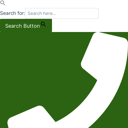
Search for:
Search Button
Salta
al
contenuto