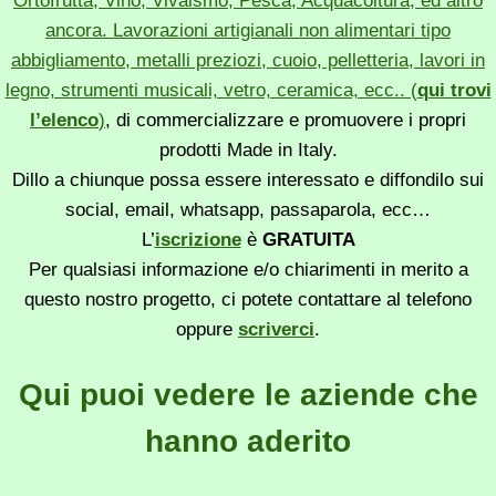
Ortofrutta, Vino, Vivaismo, Pesca, Acquacoltura, ed altro
ancora. Lavorazioni artigianali non alimentari tipo
abbigliamento, metalli preziozi, cuoio, pelletteria, lavori in
legno, strumenti musicali, vetro, ceramica, ecc.. (
qui trovi
l’elenco
)
, di commercializzare e promuovere i propri
prodotti Made in Italy.
Dillo a chiunque possa essere interessato e diffondilo sui
social, email, whatsapp, passaparola, ecc…
L’
iscrizione
è
GRATUITA
Per qualsiasi informazione e/o chiarimenti in merito a
questo nostro progetto, ci potete contattare al telefono
oppure
scriverci
.
Qui puoi vedere le aziende che
hanno aderito