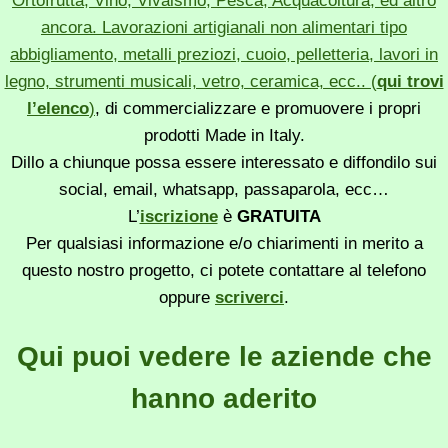
Ortofrutta, Vino, Vivaismo, Pesca, Acquacoltura, ed altro
ancora. Lavorazioni artigianali non alimentari tipo
abbigliamento, metalli preziozi, cuoio, pelletteria, lavori in
legno, strumenti musicali, vetro, ceramica, ecc.. (
qui trovi
l’elenco
)
, di commercializzare e promuovere i propri
prodotti Made in Italy.
Dillo a chiunque possa essere interessato e diffondilo sui
social, email, whatsapp, passaparola, ecc…
L’
iscrizione
è
GRATUITA
Per qualsiasi informazione e/o chiarimenti in merito a
questo nostro progetto, ci potete contattare al telefono
oppure
scriverci
.
Qui puoi vedere le aziende che
hanno aderito