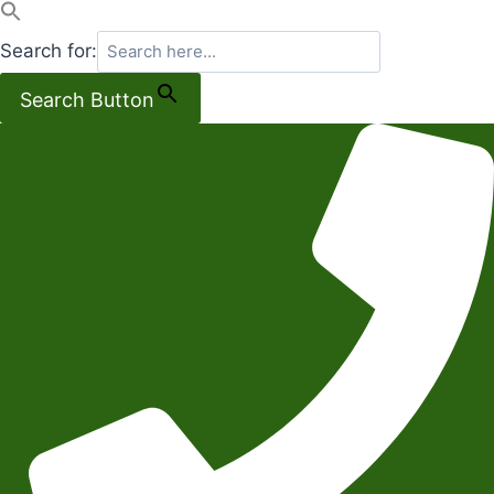
Search for:
Search Button
Salta
al
contenuto