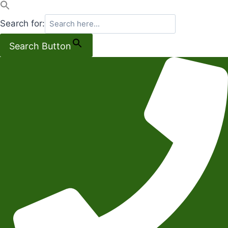
Search for:
Search Button
Salta
al
contenuto