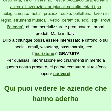
Ortofrutta, Vino, Vivaismo, Pesca, Acquacoltura, ed altro
ancora. Lavorazioni artigianali non alimentari tipo
abbigliamento, metalli preziozi, cuoio, pelletteria, lavori in
legno, strumenti musicali, vetro, ceramica, ecc.. (
qui trovi
l’elenco
)
, di commercializzare e promuovere i propri
prodotti Made in Italy.
Dillo a chiunque possa essere interessato e diffondilo sui
social, email, whatsapp, passaparola, ecc…
L’
iscrizione
è
GRATUITA
Per qualsiasi informazione e/o chiarimenti in merito a
questo nostro progetto, ci potete contattare al telefono
oppure
scriverci
.
Qui puoi vedere le aziende che
hanno aderito