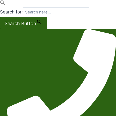
Search for:
Search Button
Salta
al
contenuto