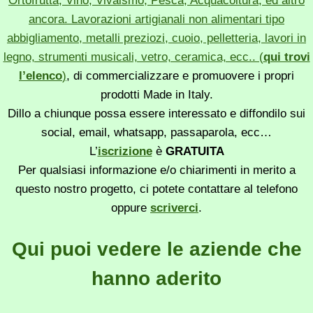
Ortofrutta, Vino, Vivaismo, Pesca, Acquacoltura, ed altro
ancora. Lavorazioni artigianali non alimentari tipo
abbigliamento, metalli preziozi, cuoio, pelletteria, lavori in
legno, strumenti musicali, vetro, ceramica, ecc.. (
qui trovi
l’elenco
)
, di commercializzare e promuovere i propri
prodotti Made in Italy.
Dillo a chiunque possa essere interessato e diffondilo sui
social, email, whatsapp, passaparola, ecc…
L’
iscrizione
è
GRATUITA
Per qualsiasi informazione e/o chiarimenti in merito a
questo nostro progetto, ci potete contattare al telefono
oppure
scriverci
.
Qui puoi vedere le aziende che
hanno aderito