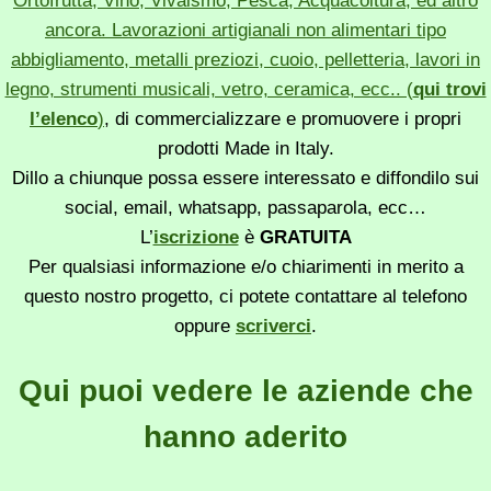
Ortofrutta, Vino, Vivaismo, Pesca, Acquacoltura, ed altro
ancora. Lavorazioni artigianali non alimentari tipo
abbigliamento, metalli preziozi, cuoio, pelletteria, lavori in
legno, strumenti musicali, vetro, ceramica, ecc.. (
qui trovi
l’elenco
)
, di commercializzare e promuovere i propri
prodotti Made in Italy.
Dillo a chiunque possa essere interessato e diffondilo sui
social, email, whatsapp, passaparola, ecc…
L’
iscrizione
è
GRATUITA
Per qualsiasi informazione e/o chiarimenti in merito a
questo nostro progetto, ci potete contattare al telefono
oppure
scriverci
.
Qui puoi vedere le aziende che
hanno aderito