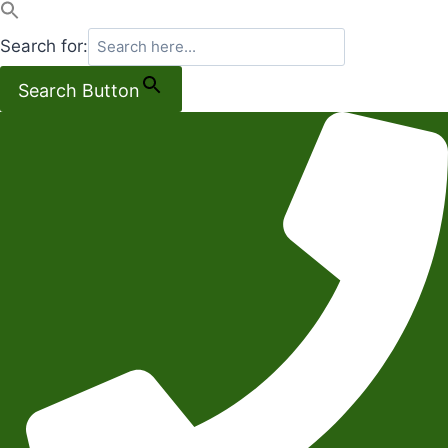
Search for:
Search Button
Salta
al
contenuto