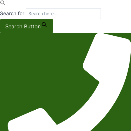
Search for:
Search Button
Salta
al
contenuto