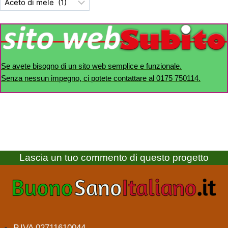
Se avete bisogno di un sito web semplice e funzionale.
Senza nessun impegno, ci potete contattare al 0175 750114.
Lascia un tuo commento di questo progetto
P.IVA 02711610044