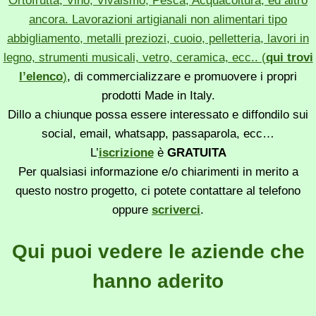
Ortofrutta, Vino, Vivaismo, Pesca, Acquacoltura, ed altro
ancora. Lavorazioni artigianali non alimentari tipo
abbigliamento, metalli preziozi, cuoio, pelletteria, lavori in
legno, strumenti musicali, vetro, ceramica, ecc.. (
qui trovi
l’elenco
)
, di commercializzare e promuovere i propri
prodotti Made in Italy.
Dillo a chiunque possa essere interessato e diffondilo sui
social, email, whatsapp, passaparola, ecc…
L’
iscrizione
è
GRATUITA
Per qualsiasi informazione e/o chiarimenti in merito a
questo nostro progetto, ci potete contattare al telefono
oppure
scriverci
.
Qui puoi vedere le aziende che
hanno aderito