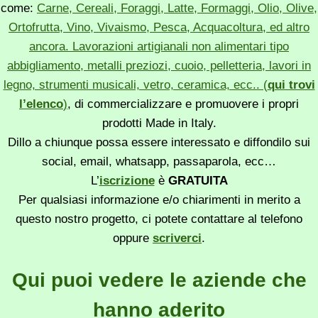
come:
Carne, Cereali, Foraggi, Latte, Formaggi, Olio, Olive,
Ortofrutta, Vino, Vivaismo, Pesca, Acquacoltura, ed altro
ancora. Lavorazioni artigianali non alimentari tipo
abbigliamento, metalli preziozi, cuoio, pelletteria, lavori in
legno, strumenti musicali, vetro, ceramica, ecc.. (
qui trovi
l’elenco
)
, di commercializzare e promuovere i propri
prodotti Made in Italy.
Dillo a chiunque possa essere interessato e diffondilo sui
social, email, whatsapp, passaparola, ecc…
L’
iscrizione
è
GRATUITA
Per qualsiasi informazione e/o chiarimenti in merito a
questo nostro progetto, ci potete contattare al telefono
oppure
scriverci
.
Qui puoi vedere le aziende che
hanno aderito