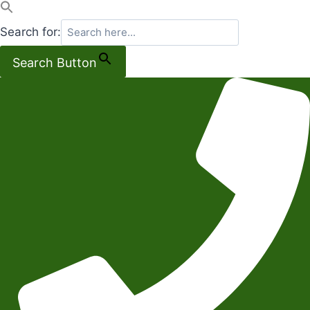
Search for:
Search Button
Salta
al
contenuto