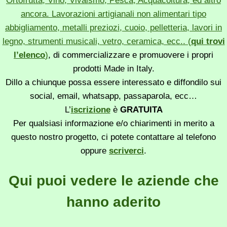
Ortofrutta, Vino, Vivaismo, Pesca, Acquacoltura, ed altro
ancora. Lavorazioni artigianali non alimentari tipo
abbigliamento, metalli preziozi, cuoio, pelletteria, lavori in
legno, strumenti musicali, vetro, ceramica, ecc.. (
qui trovi
l’elenco
)
, di commercializzare e promuovere i propri
prodotti Made in Italy.
Dillo a chiunque possa essere interessato e diffondilo sui
social, email, whatsapp, passaparola, ecc…
L’
iscrizione
è
GRATUITA
Per qualsiasi informazione e/o chiarimenti in merito a
questo nostro progetto, ci potete contattare al telefono
oppure
scriverci
.
Qui puoi vedere le aziende che
hanno aderito