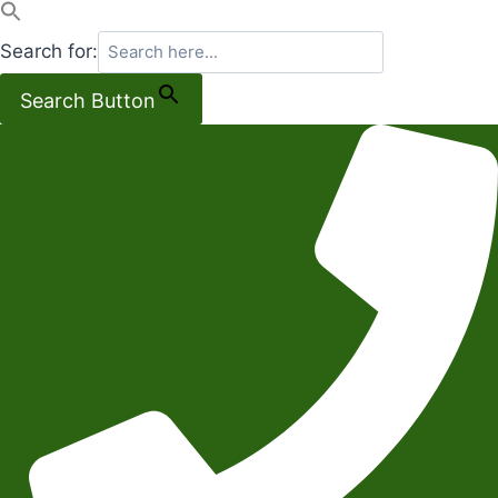
Search for:
Search Button
Salta
al
contenuto