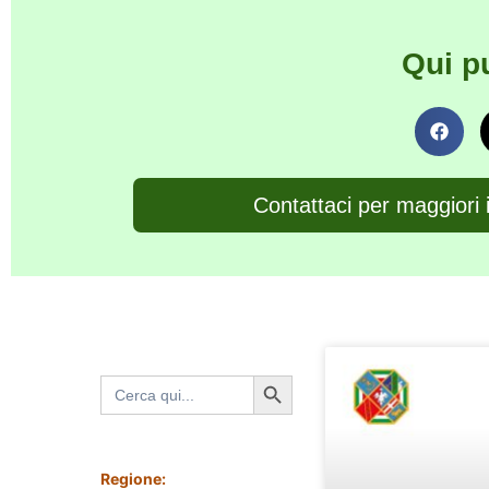
Qui p
Contattaci per maggiori 
Search Button
Search
for:
Regione: