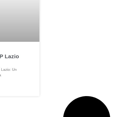
P Lazio
 Lazio: Un
a