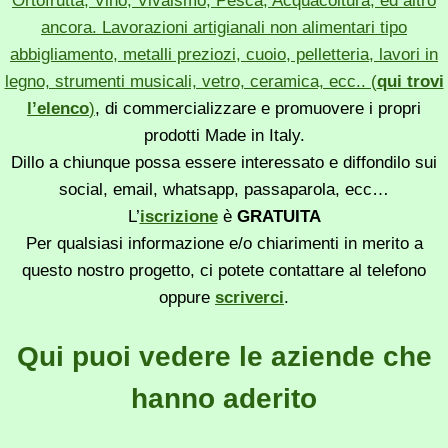
Ortofrutta, Vino, Vivaismo, Pesca, Acquacoltura, ed altro
ancora. Lavorazioni artigianali non alimentari tipo
abbigliamento, metalli preziozi, cuoio, pelletteria, lavori in
legno, strumenti musicali, vetro, ceramica, ecc.. (
qui trovi
l’elenco
)
, di commercializzare e promuovere i propri
prodotti Made in Italy.
Dillo a chiunque possa essere interessato e diffondilo sui
social, email, whatsapp, passaparola, ecc…
L’
iscrizione
è
GRATUITA
Per qualsiasi informazione e/o chiarimenti in merito a
questo nostro progetto, ci potete contattare al telefono
oppure
scriverci
.
Qui puoi vedere le aziende che
hanno aderito