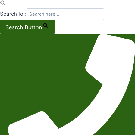
Search for:
Search Button
Salta
al
contenuto