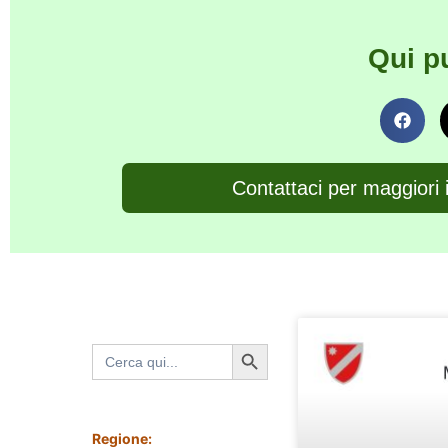
Qui p
Contattaci per maggiori 
Search Button
Search
for:
Regione: