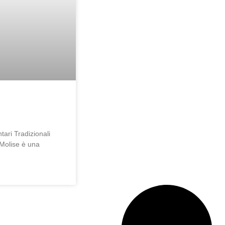
tari Tradizionali
 Molise è una