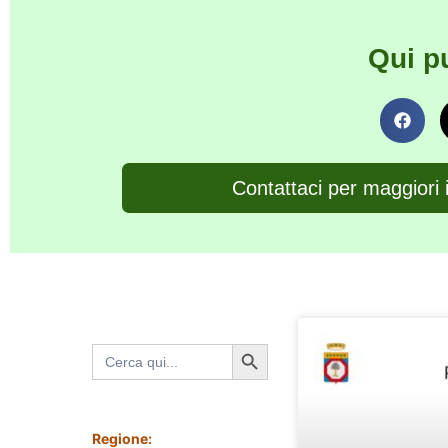
Qui p
Contattaci per maggiori 
Search Button
Search
for:
Regione: