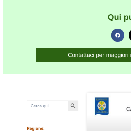
Qui p
Contattaci per maggiori 
Search Button
Search
for:
Regione: