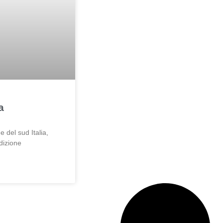
a
e del sud Italia,
dizione