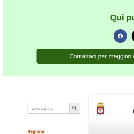
Qui p
Contattaci per maggiori 
Search Button
Search
for:
Regione: