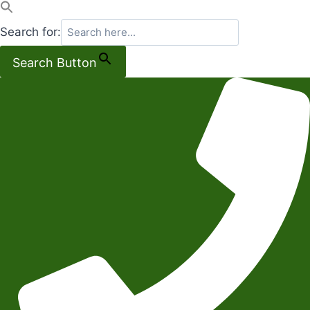
Search for:
Search Button
Salta
al
contenuto