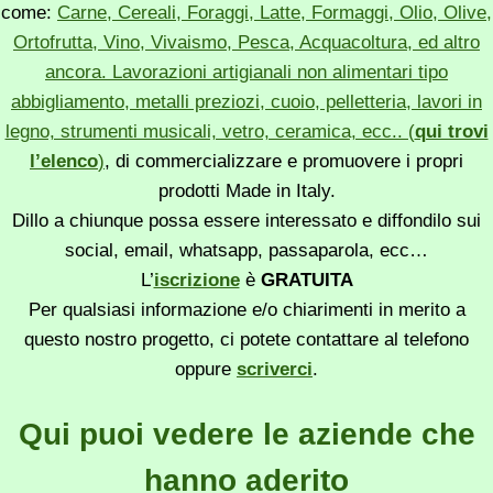
come:
Carne, Cereali, Foraggi, Latte, Formaggi, Olio, Olive,
Ortofrutta, Vino, Vivaismo, Pesca, Acquacoltura, ed altro
ancora. Lavorazioni artigianali non alimentari tipo
abbigliamento, metalli preziozi, cuoio, pelletteria, lavori in
legno, strumenti musicali, vetro, ceramica, ecc.. (
qui trovi
l’elenco
)
, di commercializzare e promuovere i propri
prodotti Made in Italy.
Dillo a chiunque possa essere interessato e diffondilo sui
social, email, whatsapp, passaparola, ecc…
L’
iscrizione
è
GRATUITA
Per qualsiasi informazione e/o chiarimenti in merito a
questo nostro progetto, ci potete contattare al telefono
oppure
scriverci
.
Qui puoi vedere le aziende che
hanno aderito