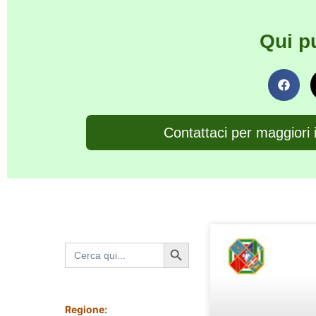
Qui p
Contattaci per maggiori 
Search Button
Search
for:
Regione: