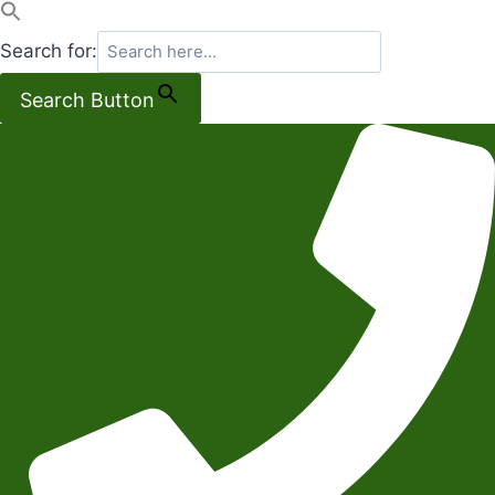
Search for:
Search Button
Salta
al
contenuto