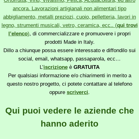
Ortofrutta, Vino, Vivaismo, Pesca, Acquacoltura, ed altro
ancora. Lavorazioni artigianali non alimentari tipo
abbigliamento, metalli preziozi, cuoio, pelletteria, lavori in
legno, strumenti musicali, vetro, ceramica, ecc.. (
qui trovi
l’elenco
)
, di commercializzare e promuovere i propri
prodotti Made in Italy.
Dillo a chiunque possa essere interessato e diffondilo sui
social, email, whatsapp, passaparola, ecc…
L’
iscrizione
è
GRATUITA
Per qualsiasi informazione e/o chiarimenti in merito a
questo nostro progetto, ci potete contattare al telefono
oppure
scriverci
.
Qui puoi vedere le aziende che
hanno aderito