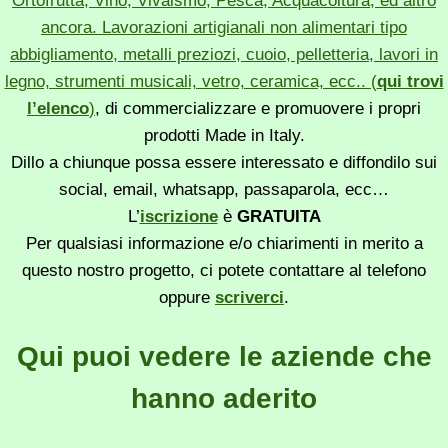
Ortofrutta, Vino, Vivaismo, Pesca, Acquacoltura, ed altro
ancora. Lavorazioni artigianali non alimentari tipo
abbigliamento, metalli preziozi, cuoio, pelletteria, lavori in
legno, strumenti musicali, vetro, ceramica, ecc.. (
qui trovi
l’elenco
)
, di commercializzare e promuovere i propri
prodotti Made in Italy.
Dillo a chiunque possa essere interessato e diffondilo sui
social, email, whatsapp, passaparola, ecc…
L’
iscrizione
è
GRATUITA
Per qualsiasi informazione e/o chiarimenti in merito a
questo nostro progetto, ci potete contattare al telefono
oppure
scriverci
.
Qui puoi vedere le aziende che
hanno aderito