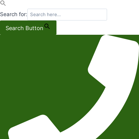
Search for:
Search Button
Salta
al
contenuto