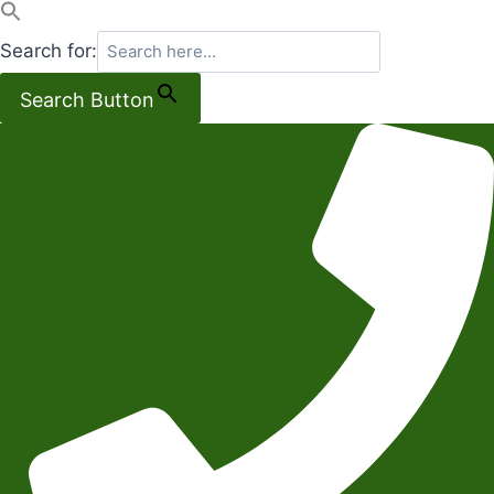
Search for:
Search Button
Salta
al
contenuto