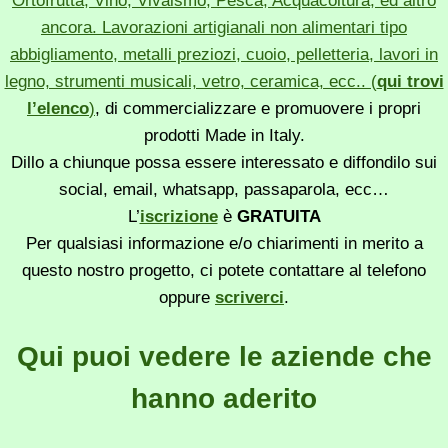
Ortofrutta, Vino, Vivaismo, Pesca, Acquacoltura, ed altro
ancora. Lavorazioni artigianali non alimentari tipo
abbigliamento, metalli preziozi, cuoio, pelletteria, lavori in
legno, strumenti musicali, vetro, ceramica, ecc.. (
qui trovi
l’elenco
)
, di commercializzare e promuovere i propri
prodotti Made in Italy.
Dillo a chiunque possa essere interessato e diffondilo sui
social, email, whatsapp, passaparola, ecc…
L’
iscrizione
è
GRATUITA
Per qualsiasi informazione e/o chiarimenti in merito a
questo nostro progetto, ci potete contattare al telefono
oppure
scriverci
.
Qui puoi vedere le aziende che
hanno aderito