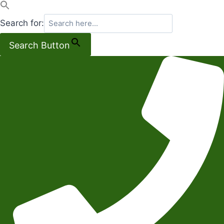
Search for:
Search Button
Salta
al
contenuto