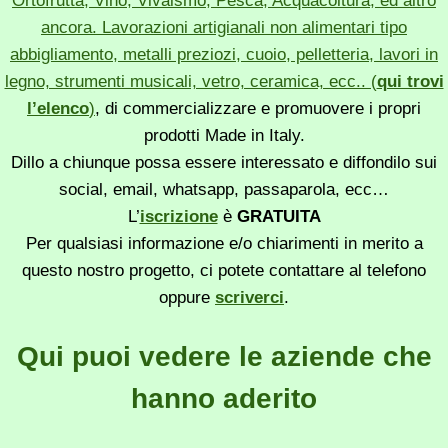
Ortofrutta, Vino, Vivaismo, Pesca, Acquacoltura, ed altro
ancora. Lavorazioni artigianali non alimentari tipo
abbigliamento, metalli preziozi, cuoio, pelletteria, lavori in
legno, strumenti musicali, vetro, ceramica, ecc.. (
qui trovi
l’elenco
)
, di commercializzare e promuovere i propri
prodotti Made in Italy.
Dillo a chiunque possa essere interessato e diffondilo sui
social, email, whatsapp, passaparola, ecc…
L’
iscrizione
è
GRATUITA
Per qualsiasi informazione e/o chiarimenti in merito a
questo nostro progetto, ci potete contattare al telefono
oppure
scriverci
.
Qui puoi vedere le aziende che
hanno aderito