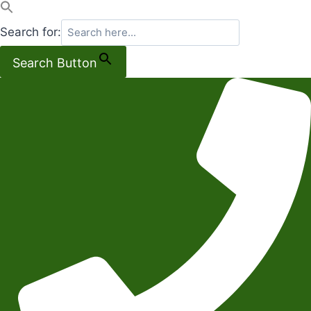
Search for:
Search Button
Salta
al
contenuto