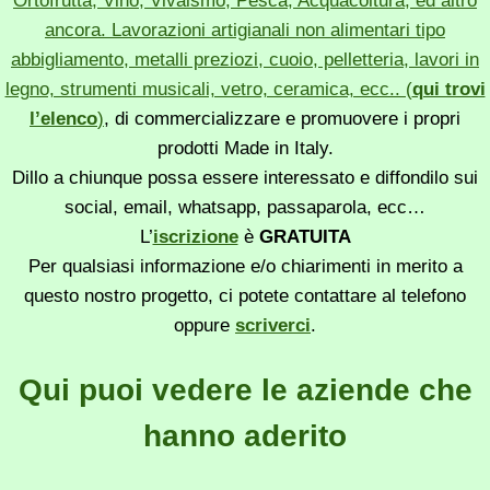
Ortofrutta, Vino, Vivaismo, Pesca, Acquacoltura, ed altro
ancora. Lavorazioni artigianali non alimentari tipo
abbigliamento, metalli preziozi, cuoio, pelletteria, lavori in
legno, strumenti musicali, vetro, ceramica, ecc.. (
qui trovi
l’elenco
)
, di commercializzare e promuovere i propri
prodotti Made in Italy.
Dillo a chiunque possa essere interessato e diffondilo sui
social, email, whatsapp, passaparola, ecc…
L’
iscrizione
è
GRATUITA
Per qualsiasi informazione e/o chiarimenti in merito a
questo nostro progetto, ci potete contattare al telefono
oppure
scriverci
.
Qui puoi vedere le aziende che
hanno aderito