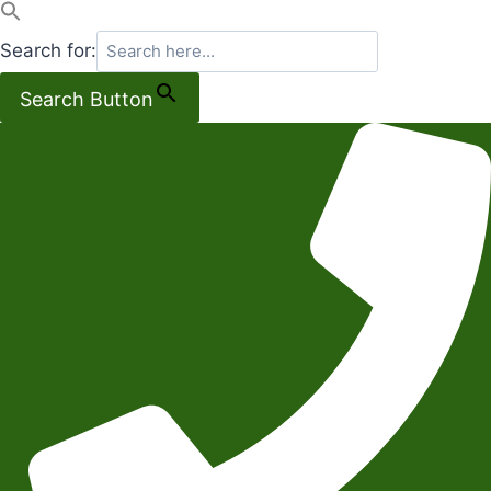
Search for:
Search Button
Salta
al
contenuto