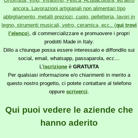
Ortofrutta, Vino, Vivaismo, Pesca, Acquacoltura, ed altro
ancora. Lavorazioni artigianali non alimentari tipo
abbigliamento, metalli preziozi, cuoio, pelletteria, lavori in
legno, strumenti musicali, vetro, ceramica, ecc.. (
qui trovi
l’elenco
)
, di commercializzare e promuovere i propri
prodotti Made in Italy.
Dillo a chiunque possa essere interessato e diffondilo sui
social, email, whatsapp, passaparola, ecc…
L’
iscrizione
è
GRATUITA
Per qualsiasi informazione e/o chiarimenti in merito a
questo nostro progetto, ci potete contattare al telefono
oppure
scriverci
.
Qui puoi vedere le aziende che
hanno aderito