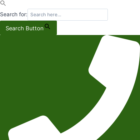
Search for:
Search Button
Salta
al
contenuto