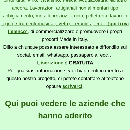
Ortofrutta, Vino, Vivaismo, Pesca, Acquacoltura, ed altro
ancora. Lavorazioni artigianali non alimentari tipo
abbigliamento, metalli preziozi, cuoio, pelletteria, lavori in
legno, strumenti musicali, vetro, ceramica, ecc.. (
qui trovi
l’elenco
)
, di commercializzare e promuovere i propri
prodotti Made in Italy.
Dillo a chiunque possa essere interessato e diffondilo sui
social, email, whatsapp, passaparola, ecc…
L’
iscrizione
è
GRATUITA
Per qualsiasi informazione e/o chiarimenti in merito a
questo nostro progetto, ci potete contattare al telefono
oppure
scriverci
.
Qui puoi vedere le aziende che
hanno aderito