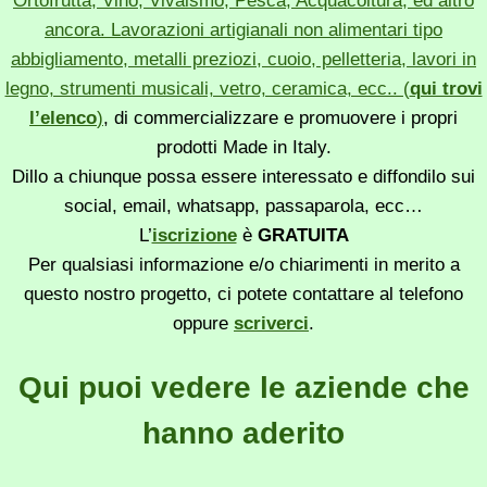
Ortofrutta, Vino, Vivaismo, Pesca, Acquacoltura, ed altro
ancora. Lavorazioni artigianali non alimentari tipo
abbigliamento, metalli preziozi, cuoio, pelletteria, lavori in
legno, strumenti musicali, vetro, ceramica, ecc.. (
qui trovi
l’elenco
)
, di commercializzare e promuovere i propri
prodotti Made in Italy.
Dillo a chiunque possa essere interessato e diffondilo sui
social, email, whatsapp, passaparola, ecc…
L’
iscrizione
è
GRATUITA
Per qualsiasi informazione e/o chiarimenti in merito a
questo nostro progetto, ci potete contattare al telefono
oppure
scriverci
.
Qui puoi vedere le aziende che
hanno aderito