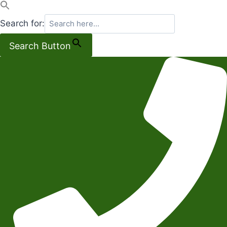
Search for:
Search Button
Salta
al
contenuto