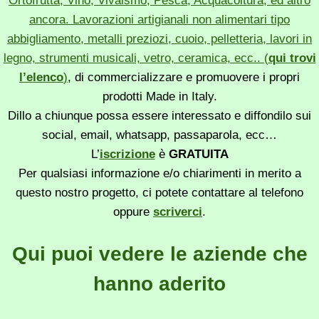
Ortofrutta, Vino, Vivaismo, Pesca, Acquacoltura, ed altro
ancora. Lavorazioni artigianali non alimentari tipo
abbigliamento, metalli preziozi, cuoio, pelletteria, lavori in
legno, strumenti musicali, vetro, ceramica, ecc.. (
qui trovi
l’elenco
)
, di commercializzare e promuovere i propri
prodotti Made in Italy.
Dillo a chiunque possa essere interessato e diffondilo sui
social, email, whatsapp, passaparola, ecc…
L’
iscrizione
è
GRATUITA
Per qualsiasi informazione e/o chiarimenti in merito a
questo nostro progetto, ci potete contattare al telefono
oppure
scriverci
.
Qui puoi vedere le aziende che
hanno aderito