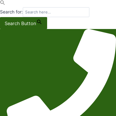
Search for:
Search Button
Salta
al
contenuto