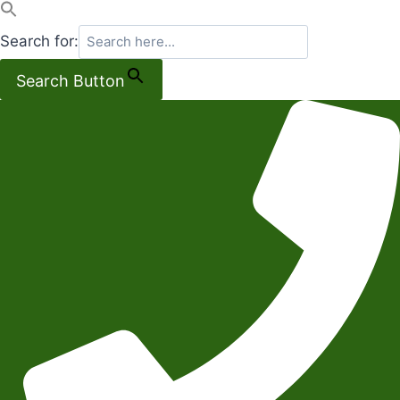
Search for:
Search Button
Salta
al
contenuto