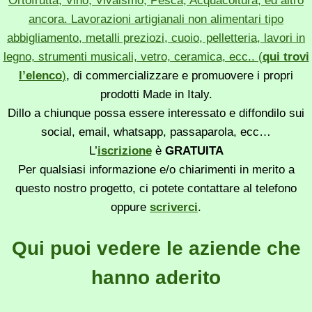
Ortofrutta, Vino, Vivaismo, Pesca, Acquacoltura, ed altro
ancora. Lavorazioni artigianali non alimentari tipo
abbigliamento, metalli preziozi, cuoio, pelletteria, lavori in
legno, strumenti musicali, vetro, ceramica, ecc.. (
qui trovi
l’elenco
)
, di commercializzare e promuovere i propri
prodotti Made in Italy.
Dillo a chiunque possa essere interessato e diffondilo sui
social, email, whatsapp, passaparola, ecc…
L’
iscrizione
è
GRATUITA
Per qualsiasi informazione e/o chiarimenti in merito a
questo nostro progetto, ci potete contattare al telefono
oppure
scriverci
.
Qui puoi vedere le aziende che
hanno aderito