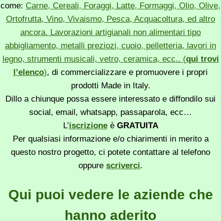
come:
Carne, Cereali, Foraggi, Latte, Formaggi, Olio, Olive,
Ortofrutta, Vino, Vivaismo, Pesca, Acquacoltura, ed altro
ancora. Lavorazioni artigianali non alimentari tipo
abbigliamento, metalli preziozi, cuoio, pelletteria, lavori in
legno, strumenti musicali, vetro, ceramica, ecc.. (
qui trovi
l’elenco
)
, di commercializzare e promuovere i propri
prodotti Made in Italy.
Dillo a chiunque possa essere interessato e diffondilo sui
social, email, whatsapp, passaparola, ecc…
L’
iscrizione
è
GRATUITA
Per qualsiasi informazione e/o chiarimenti in merito a
questo nostro progetto, ci potete contattare al telefono
oppure
scriverci
.
Qui puoi vedere le aziende che
hanno aderito