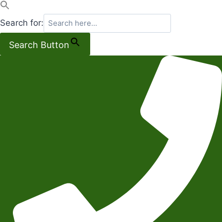
Search for:
Search Button
Salta
al
contenuto