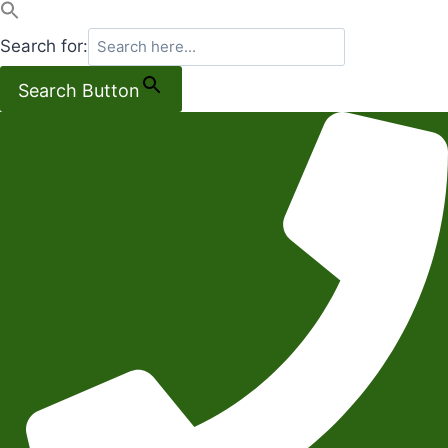
Search for:
Search Button
Salta
al
contenuto