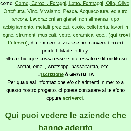
come:
Carne, Cereali, Foraggi, Latte, Formaggi, Olio, Olive,
Ortofrutta, Vino, Vivaismo, Pesca, Acquacoltura, ed altro
ancora. Lavorazioni artigianali non alimentari tipo
abbigliamento, metalli preziozi, cuoio, pelletteria, lavori in
legno, strumenti musicali, vetro, ceramica, ecc.. (
qui trovi
l’elenco
)
, di commercializzare e promuovere i propri
prodotti Made in Italy.
Dillo a chiunque possa essere interessato e diffondilo sui
social, email, whatsapp, passaparola, ecc…
L’
iscrizione
è
GRATUITA
Per qualsiasi informazione e/o chiarimenti in merito a
questo nostro progetto, ci potete contattare al telefono
oppure
scriverci
.
Qui puoi vedere le aziende che
hanno aderito