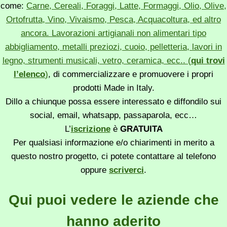
come:
Carne, Cereali, Foraggi, Latte, Formaggi, Olio, Olive,
Ortofrutta, Vino, Vivaismo, Pesca, Acquacoltura, ed altro
ancora. Lavorazioni artigianali non alimentari tipo
abbigliamento, metalli preziozi, cuoio, pelletteria, lavori in
legno, strumenti musicali, vetro, ceramica, ecc.. (
qui trovi
l’elenco
)
, di commercializzare e promuovere i propri
prodotti Made in Italy.
Dillo a chiunque possa essere interessato e diffondilo sui
social, email, whatsapp, passaparola, ecc…
L’
iscrizione
è
GRATUITA
Per qualsiasi informazione e/o chiarimenti in merito a
questo nostro progetto, ci potete contattare al telefono
oppure
scriverci
.
Qui puoi vedere le aziende che
hanno aderito