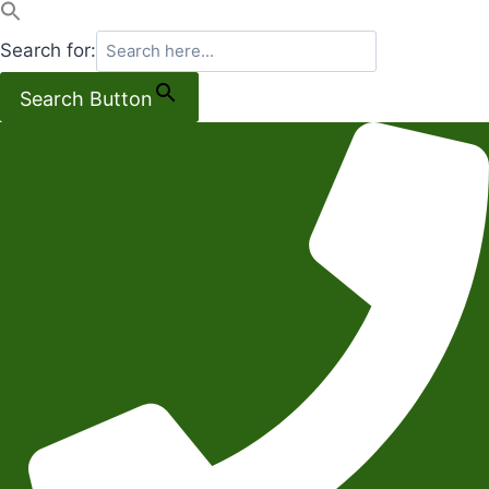
Search for:
Search Button
Salta
al
contenuto