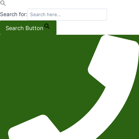
Search for:
Search Button
Salta
al
contenuto