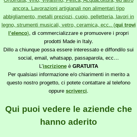
Ortofrutta, Vino, Vivaismo, Pesca, Acquacoltura, ed altro
ancora. Lavorazioni artigianali non alimentari tipo
abbigliamento, metalli preziozi, cuoio, pelletteria, lavori in
legno, strumenti musicali, vetro, ceramica, ecc.. (
qui trovi
l’elenco
)
, di commercializzare e promuovere i propri
prodotti Made in Italy.
Dillo a chiunque possa essere interessato e diffondilo sui
social, email, whatsapp, passaparola, ecc…
L’
iscrizione
è
GRATUITA
Per qualsiasi informazione e/o chiarimenti in merito a
questo nostro progetto, ci potete contattare al telefono
oppure
scriverci
.
Qui puoi vedere le aziende che
hanno aderito