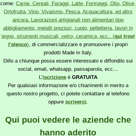
come:
Carne, Cereali, Foraggi, Latte, Formaggi, Olio, Olive,
Ortofrutta, Vino, Vivaismo, Pesca, Acquacoltura, ed altro
ancora. Lavorazioni artigianali non alimentari tipo
abbigliamento, metalli preziozi, cuoio, pelletteria, lavori in
legno, strumenti musicali, vetro, ceramica, ecc.. (
qui trovi
l’elenco
)
, di commercializzare e promuovere i propri
prodotti Made in Italy.
Dillo a chiunque possa essere interessato e diffondilo sui
social, email, whatsapp, passaparola, ecc…
L’
iscrizione
è
GRATUITA
Per qualsiasi informazione e/o chiarimenti in merito a
questo nostro progetto, ci potete contattare al telefono
oppure
scriverci
.
Qui puoi vedere le aziende che
hanno aderito