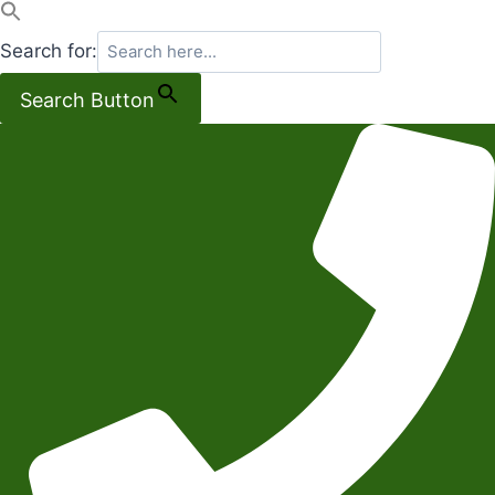
Search for:
Search Button
Salta
al
contenuto