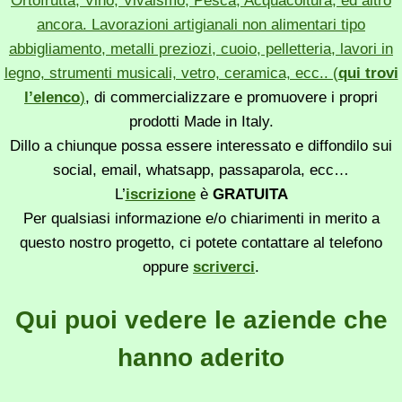
Ortofrutta, Vino, Vivaismo, Pesca, Acquacoltura, ed altro
ancora. Lavorazioni artigianali non alimentari tipo
abbigliamento, metalli preziozi, cuoio, pelletteria, lavori in
legno, strumenti musicali, vetro, ceramica, ecc.. (
qui trovi
l’elenco
)
, di commercializzare e promuovere i propri
prodotti Made in Italy.
Dillo a chiunque possa essere interessato e diffondilo sui
social, email, whatsapp, passaparola, ecc…
L’
iscrizione
è
GRATUITA
Per qualsiasi informazione e/o chiarimenti in merito a
questo nostro progetto, ci potete contattare al telefono
oppure
scriverci
.
Qui puoi vedere le aziende che
hanno aderito