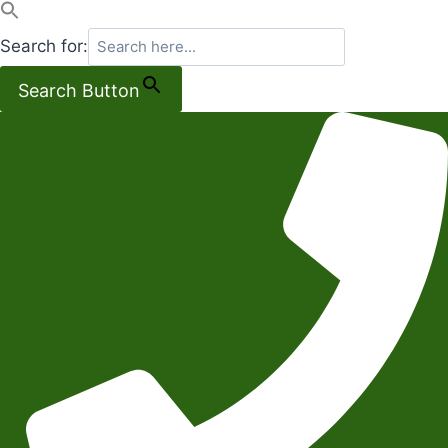
Search for:
Search Button
Salta
al
contenuto