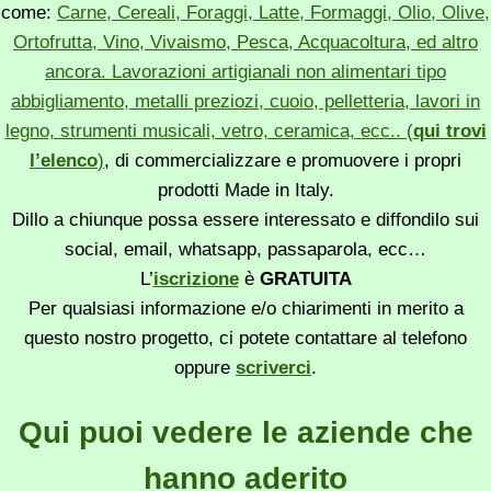
come:
Carne, Cereali, Foraggi, Latte, Formaggi, Olio, Olive,
Ortofrutta, Vino, Vivaismo, Pesca, Acquacoltura, ed altro
ancora. Lavorazioni artigianali non alimentari tipo
abbigliamento, metalli preziozi, cuoio, pelletteria, lavori in
legno, strumenti musicali, vetro, ceramica, ecc.. (
qui trovi
l’elenco
)
, di commercializzare e promuovere i propri
prodotti Made in Italy.
Dillo a chiunque possa essere interessato e diffondilo sui
social, email, whatsapp, passaparola, ecc…
L’
iscrizione
è
GRATUITA
Per qualsiasi informazione e/o chiarimenti in merito a
questo nostro progetto, ci potete contattare al telefono
oppure
scriverci
.
Qui puoi vedere le aziende che
hanno aderito