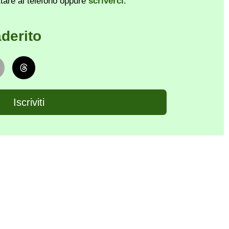
ttare al telefono oppure
scriverci
.
derito
Iscriviti