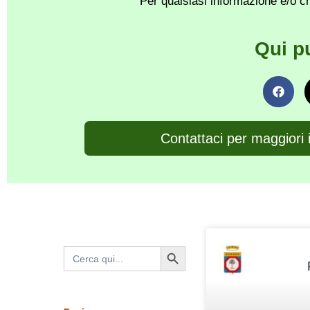
Per qualsiasi informazione e/o ch
Qui p
Contattaci per maggiori 
Search Button
Search
for: