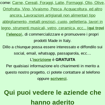
come:
Carne, Cereali, Foraggi, Latte, Formaggi, Olio, Olive,
Ortofrutta, Vino, Vivaismo, Pesca, Acquacoltura, ed altro
ancora. Lavorazioni artigianali non alimentari tipo
abbigliamento, metalli preziozi, cuoio, pelletteria, lavori in
legno, strumenti musicali, vetro, ceramica, ecc.. (
qui trovi
l’elenco
)
, di commercializzare e promuovere i propri
prodotti Made in Italy.
Dillo a chiunque possa essere interessato e diffondilo sui
social, email, whatsapp, passaparola, ecc…
L’
iscrizione
è
GRATUITA
Per qualsiasi informazione e/o chiarimenti in merito a
questo nostro progetto, ci potete contattare al telefono
oppure
scriverci
.
Qui puoi vedere le aziende che
hanno aderito