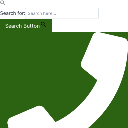
Search for:
Search Button
Salta
al
contenuto