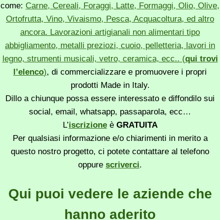
come:
Carne, Cereali, Foraggi, Latte, Formaggi, Olio, Olive,
Ortofrutta, Vino, Vivaismo, Pesca, Acquacoltura, ed altro
ancora. Lavorazioni artigianali non alimentari tipo
abbigliamento, metalli preziozi, cuoio, pelletteria, lavori in
legno, strumenti musicali, vetro, ceramica, ecc.. (
qui trovi
l’elenco
)
, di commercializzare e promuovere i propri
prodotti Made in Italy.
Dillo a chiunque possa essere interessato e diffondilo sui
social, email, whatsapp, passaparola, ecc…
L’
iscrizione
è
GRATUITA
Per qualsiasi informazione e/o chiarimenti in merito a
questo nostro progetto, ci potete contattare al telefono
oppure
scriverci
.
Qui puoi vedere le aziende che
hanno aderito