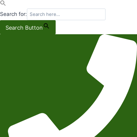
Search for:
Search Button
Salta
al
contenuto