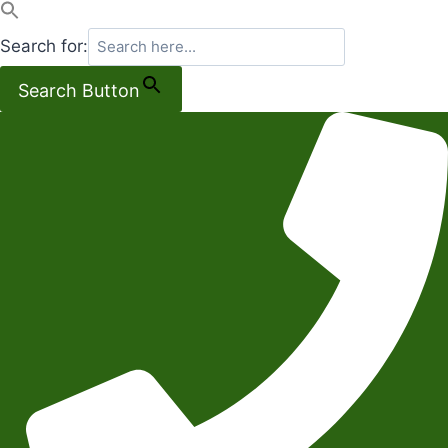
Search for:
Search Button
Salta
al
contenuto