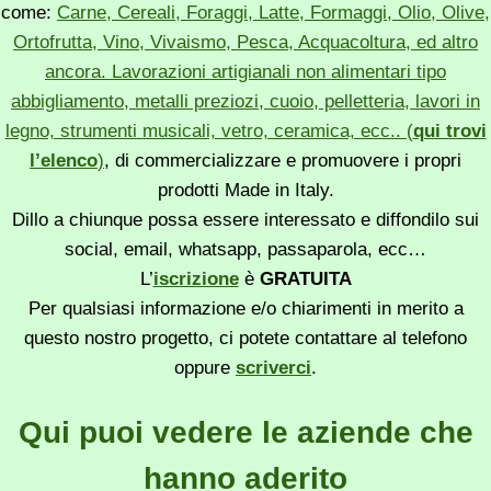
come:
Carne, Cereali, Foraggi, Latte, Formaggi, Olio, Olive,
Ortofrutta, Vino, Vivaismo, Pesca, Acquacoltura, ed altro
ancora. Lavorazioni artigianali non alimentari tipo
abbigliamento, metalli preziozi, cuoio, pelletteria, lavori in
legno, strumenti musicali, vetro, ceramica, ecc.. (
qui trovi
l’elenco
)
, di commercializzare e promuovere i propri
prodotti Made in Italy.
Dillo a chiunque possa essere interessato e diffondilo sui
social, email, whatsapp, passaparola, ecc…
L’
iscrizione
è
GRATUITA
Per qualsiasi informazione e/o chiarimenti in merito a
questo nostro progetto, ci potete contattare al telefono
oppure
scriverci
.
Qui puoi vedere le aziende che
hanno aderito