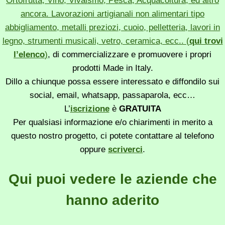
Ortofrutta, Vino, Vivaismo, Pesca, Acquacoltura, ed altro
ancora. Lavorazioni artigianali non alimentari tipo
abbigliamento, metalli preziozi, cuoio, pelletteria, lavori in
legno, strumenti musicali, vetro, ceramica, ecc.. (
qui trovi
l’elenco
)
, di commercializzare e promuovere i propri
prodotti Made in Italy.
Dillo a chiunque possa essere interessato e diffondilo sui
social, email, whatsapp, passaparola, ecc…
L’
iscrizione
è
GRATUITA
Per qualsiasi informazione e/o chiarimenti in merito a
questo nostro progetto, ci potete contattare al telefono
oppure
scriverci
.
Qui puoi vedere le aziende che
hanno aderito