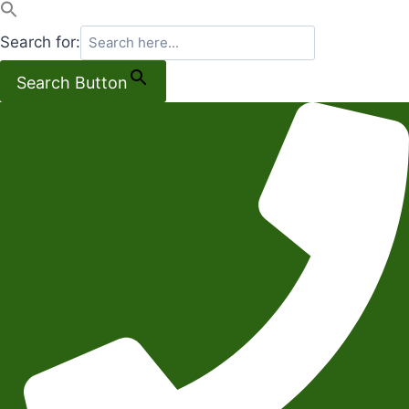
Search for:
Search Button
Salta
al
contenuto