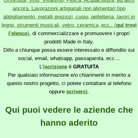
Ortofrutta, Vino, Vivaismo, Pesca, Acquacoltura, ed altro
ancora. Lavorazioni artigianali non alimentari tipo
abbigliamento, metalli preziozi, cuoio, pelletteria, lavori in
legno, strumenti musicali, vetro, ceramica, ecc.. (
qui trovi
l’elenco
)
, di commercializzare e promuovere i propri
prodotti Made in Italy.
Dillo a chiunque possa essere interessato e diffondilo sui
social, email, whatsapp, passaparola, ecc…
L’
iscrizione
è
GRATUITA
Per qualsiasi informazione e/o chiarimenti in merito a
questo nostro progetto, ci potete contattare al telefono
oppure
scriverci
.
Qui puoi vedere le aziende che
hanno aderito