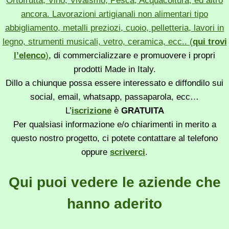
Ortofrutta, Vino, Vivaismo, Pesca, Acquacoltura, ed altro
ancora. Lavorazioni artigianali non alimentari tipo
abbigliamento, metalli preziozi, cuoio, pelletteria, lavori in
legno, strumenti musicali, vetro, ceramica, ecc.. (
qui trovi
l’elenco
)
, di commercializzare e promuovere i propri
prodotti Made in Italy.
Dillo a chiunque possa essere interessato e diffondilo sui
social, email, whatsapp, passaparola, ecc…
L’
iscrizione
è
GRATUITA
Per qualsiasi informazione e/o chiarimenti in merito a
questo nostro progetto, ci potete contattare al telefono
oppure
scriverci
.
Qui puoi vedere le aziende che
hanno aderito