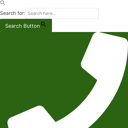
Search for:
Search Button
Salta
al
contenuto