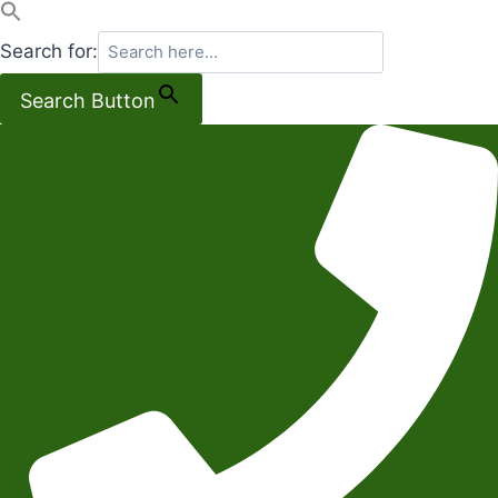
Search for:
Search Button
Salta
al
contenuto