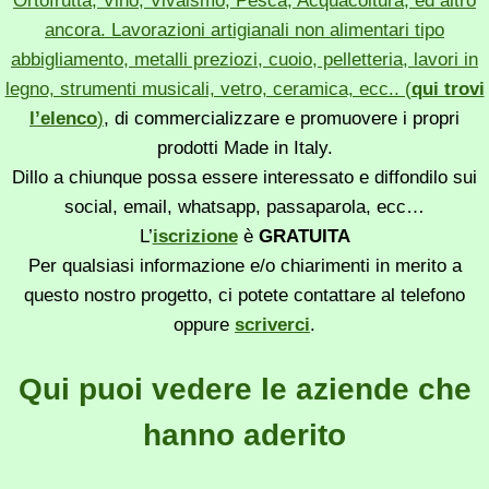
Ortofrutta, Vino, Vivaismo, Pesca, Acquacoltura, ed altro
ancora. Lavorazioni artigianali non alimentari tipo
abbigliamento, metalli preziozi, cuoio, pelletteria, lavori in
legno, strumenti musicali, vetro, ceramica, ecc.. (
qui trovi
l’elenco
)
, di commercializzare e promuovere i propri
prodotti Made in Italy.
Dillo a chiunque possa essere interessato e diffondilo sui
social, email, whatsapp, passaparola, ecc…
L’
iscrizione
è
GRATUITA
Per qualsiasi informazione e/o chiarimenti in merito a
questo nostro progetto, ci potete contattare al telefono
oppure
scriverci
.
Qui puoi vedere le aziende che
hanno aderito