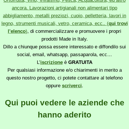
Ortofrutta, Vino, Vivaismo, Pesca, Acquacoltura, ed altro
ancora. Lavorazioni artigianali non alimentari tipo
abbigliamento, metalli preziozi, cuoio, pelletteria, lavori in
legno, strumenti musicali, vetro, ceramica, ecc.. (
qui trovi
l’elenco
)
, di commercializzare e promuovere i propri
prodotti Made in Italy.
Dillo a chiunque possa essere interessato e diffondilo sui
social, email, whatsapp, passaparola, ecc…
L’
iscrizione
è
GRATUITA
Per qualsiasi informazione e/o chiarimenti in merito a
questo nostro progetto, ci potete contattare al telefono
oppure
scriverci
.
Qui puoi vedere le aziende che
hanno aderito