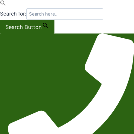
Search for:
Search Button
Salta
al
contenuto