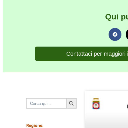
Qui p
Contattaci per maggiori 
Search Button
Search
for:
Regione: