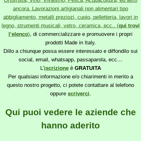
Ortofrutta, Vino, Vivaismo, Pesca, Acquacoltura, ed altro
ancora. Lavorazioni artigianali non alimentari tipo
abbigliamento, metalli preziozi, cuoio, pelletteria, lavori in
legno, strumenti musicali, vetro, ceramica, ecc.. (
qui trovi
l’elenco
)
, di commercializzare e promuovere i propri
prodotti Made in Italy.
Dillo a chiunque possa essere interessato e diffondilo sui
social, email, whatsapp, passaparola, ecc…
L’
iscrizione
è
GRATUITA
Per qualsiasi informazione e/o chiarimenti in merito a
questo nostro progetto, ci potete contattare al telefono
oppure
scriverci
.
Qui puoi vedere le aziende che
hanno aderito