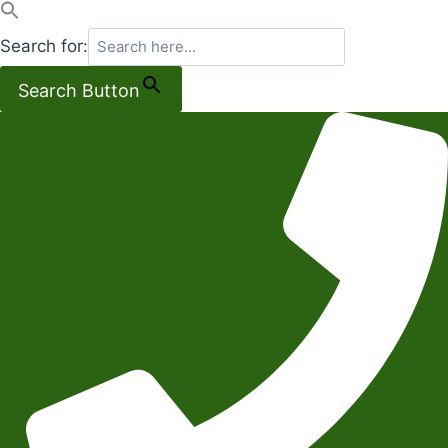
Search for:
Search Button
Salta
al
contenuto