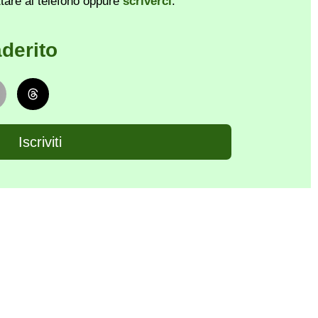
ttare al telefono oppure
scriverci
.
derito
Iscriviti