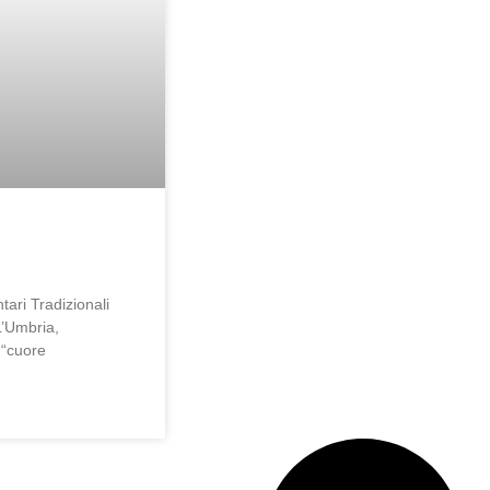
tari Tradizionali
L’Umbria,
 “cuore