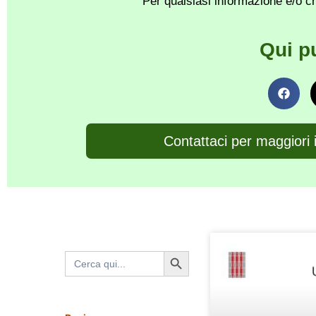
Per qualsiasi informazione e/o ch
Qui p
Contattaci per maggiori 
Search Button
Search
for: